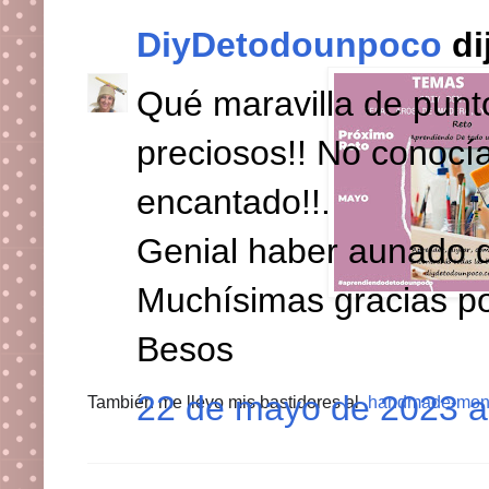
DiyDetodounpoco
dij
Qué maravilla de punt
preciosos!! No conocía
encantado!!.
Genial haber aunado 
Muchísimas gracias por
Besos
22 de mayo de 2023 a 
También me llevo mis bastidores al
handmade-mon