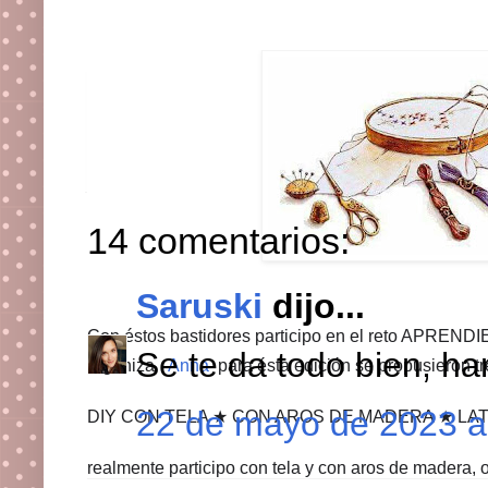
Publicado por
Pili
en
22:1
Etiquetas:
BORDADO
,
R
14 comentarios:
Saruski
dijo...
Con éstos bastidores participo en el reto APR
Se te da todo bien, h
organiza
Anna
para ésta edición se propusieron t
22 de mayo de 2023 a 
DIY CON TELA ★ CON AROS DE MADERA ★ LA
realmente participo con tela y con aros de madera, o